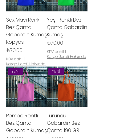
Sax Mavi Renkli
Yeşil Renkli Bez
Bez Çanta
Çanta Gabardin
Gabardin Kumaş
Kumaş
Kopyası
Fiyat
₺70,00
Fiyat
₺70,00
KDV dahil
|
Kargo Ücreti Hakkında
KDV dahil
|
Kargo Ücreti Hakkında
YENİ
YENİ
Pembe Renkli
Turuncu
Bez Çanta
Gabardin Bez
Gabardin Kumaş
Çanta 190 GR