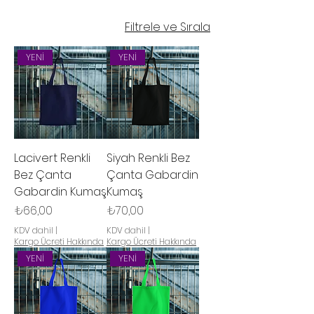
Filtrele ve Sırala
YENİ
YENİ
Lacivert Renkli
Siyah Renkli Bez
Bez Çanta
Çanta Gabardin
Gabardin Kumaş
Kumaş
Fiyat
Fiyat
₺66,00
₺70,00
KDV dahil
|
KDV dahil
|
Kargo Ücreti Hakkında
Kargo Ücreti Hakkında
YENİ
YENİ