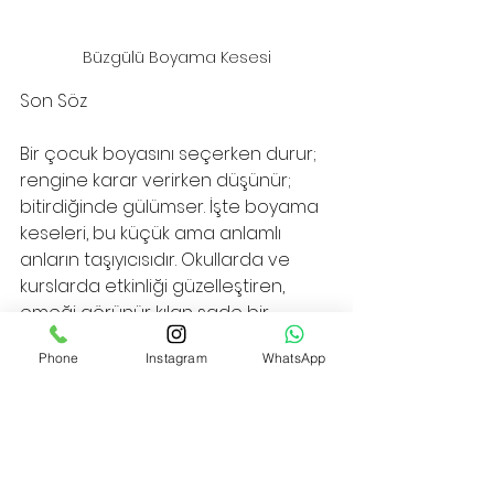
Büzgülü Boyama Kesesi
Son Söz
Bir çocuk boyasını seçerken durur; 
rengine karar verirken düşünür; 
bitirdiğinde gülümser. İşte boyama 
keseleri, bu küçük ama anlamlı 
anların taşıyıcısıdır. Okullarda ve 
kurslarda etkinliği güzelleştiren, 
emeği görünür kılan sade bir 
dokunuş… Güzel insanın kaleminden 
Phone
Instagram
WhatsApp
çıkmış gibi: yalın, içten ve iz bırakan. 
✨