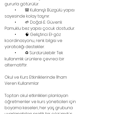
gururla götürülür.
	•	🎒 Kullanışlı: Büzgülü yapısı 
sayesinde kolay taşınır.
	•	🌱 Doğal & Güvenli: 
Pamuklu bez yapısı çocuk dostudur.
	•	🧠 Geliştirici: El-göz 
koordinasyonu, renk bilgisi ve 
yaratıcılığı destekler.
	•	♻️ Sürdürülebilir: Tek 
kullanımlık ürünlere çevreci bir 
alternatiftir.
Okul ve Kurs Etkinliklerinde İlham 
Veren Kullanımlar
Toptan okul etkinlikleri planlayan 
öğretmenler ve kurs yöneticileri için 
boyama keseleri, her yaş grubuna 
uyarlanabilen pratik bir çözümdür: