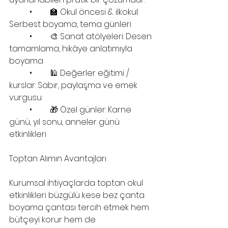
	•	🏫 Okul öncesi & ilkokul: 
Serbest boyama, tema günleri
	•	🎨 Sanat atölyeleri: Desen 
tamamlama, hikâye anlatımıyla 
boyama
	•	🕌 Değerler eğitimi / 
kurslar: Sabır, paylaşma ve emek 
vurgusu
	•	🎁 Özel günler: Karne 
günü, yıl sonu, anneler günü 
etkinlikleri
Toptan Alımın Avantajları
Kurumsal ihtiyaçlarda toptan okul 
etkinlikleri büzgülü kese bez çanta 
boyama çantası tercih etmek hem 
bütçeyi korur hem de 