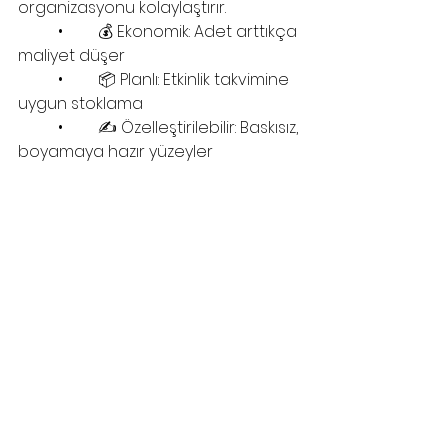
organizasyonu kolaylaştırır.
	•	💰 Ekonomik: Adet arttıkça 
maliyet düşer
	•	📦 Planlı: Etkinlik takvimine 
uygun stoklama
	•	✍️ Özelleştirilebilir: Baskısız, 
boyamaya hazır yüzeyler