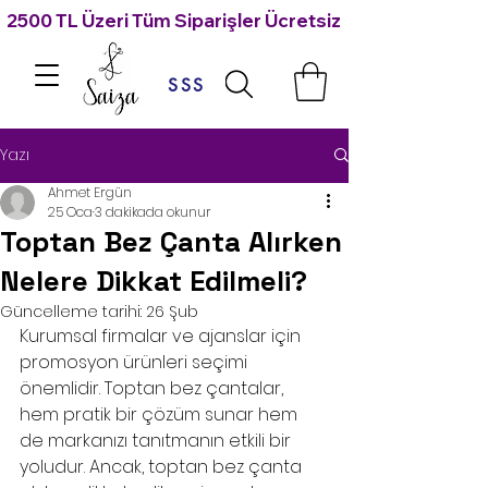
2500 TL Üzeri Tüm Siparişler Ücretsiz Kargo 🙃
SSS
Yazı
Ahmet Ergün
25 Oca
3 dakikada okunur
Toptan Bez Çanta Alırken
Nelere Dikkat Edilmeli?
Güncelleme tarihi:
26 Şub
Kurumsal firmalar ve ajanslar için 
promosyon ürünleri seçimi 
önemlidir. Toptan bez çantalar, 
hem pratik bir çözüm sunar hem 
de markanızı tanıtmanın etkili bir 
yoludur. Ancak, toptan bez çanta 