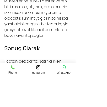
Müşterilerine sürekli destek veren 
bir firma ile çalışmak, projelerinizin 
sorunsuz ilerlemesine yardımcı 
olacaktır. Tüm ihtiyaçlarınıza hızlıca 
yanıt alabileceğiniz bir tedarikçiyle 
çalışmak, özellikle acil durumlarda 
büyük avantaj sağlar.
Sonuç Olarak
Toptan bez çanta satın alırken 
dikkat edilmesi gereken birçok 
önemli faktör bulunmaktadır. Kalite, 
Phone
Instagram
WhatsApp
ekonomi, çevre dostu üretim, hızlı 
teslimat ve etkili iletişim bu 
faktörlerin en başında gelmektedir. 
Saiza Tekstil gibi profesyonel 
firmalarla çalışarak, hem kaliteli 