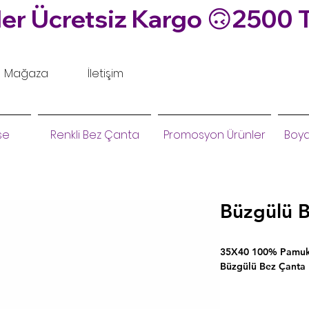
er Ücretsiz Kargo 🙃
Mağaza
İletişim
se
Renkli Bez Çanta
Promosyon Ürünler
Boya
Büzgülü Ba
35X40 100% Pamukl
Büzgülü Bez Çanta