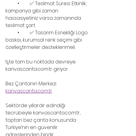
	•	✅ Teslimat Süresi: Etkinlik, 
kampanya gibi zaman 
hassasiyetiniz varsa zamanında 
teslimat şart.
	•	✅ Tasarım Esnekliği: Logo 
baskısı, kurumsal renk seçimi gibi 
özelleştirmeler desteklenmeli.
İşte tam bu noktada devreye 
kanvascanta.com.tr giriyor.
Bez Çantanın Merkezi: 
kanvascanta.com.tr
Sektörde yıllardır edindiği 
tecrübeyle kanvascanta.com.tr, 
toptan bez çanta konusunda 
Türkiye’nin en güvenilir 
adreslerinden biridir.