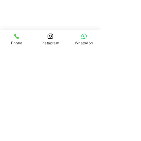
Phone
Instagram
WhatsApp
Toptan Bez Çanta
#bezçanta
#toptanbezçanta
#kanvasçanta
#promosyonçanta
#çevredostuçanta
#bezçantamerkezi
#kanvascanta