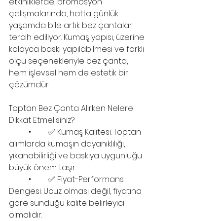
etkinliklerde, promosyon 
çalışmalarında, hatta günlük 
yaşamda bile artık bez çantalar 
tercih ediliyor. Kumaş yapısı, üzerine 
kolayca baskı yapılabilmesi ve farklı 
ölçü seçenekleriyle bez çanta, 
hem işlevsel hem de estetik bir 
çözümdür.
Toptan Bez Çanta Alırken Nelere 
Dikkat Etmelisiniz?
	•	✅ Kumaş Kalitesi: Toptan 
alımlarda kumaşın dayanıklılığı, 
yıkanabilirliği ve baskıya uygunluğu 
büyük önem taşır.
	•	✅ Fiyat-Performans 
Dengesi: Ucuz olması değil, fiyatına 
göre sunduğu kalite belirleyici 
olmalıdır.