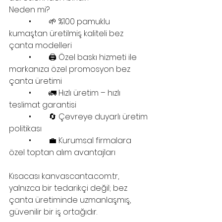
Neden mi?
	•	🌱 %100 pamuklu 
kumaştan üretilmiş kaliteli bez 
çanta modelleri
	•	🖨 Özel baskı hizmeti ile 
markanıza özel promosyon bez 
çanta üretimi
	•	🚛 Hızlı üretim – hızlı 
teslimat garantisi
	•	🔄 Çevreye duyarlı üretim 
politikası
	•	💼 Kurumsal firmalara 
özel toptan alım avantajları
Kısacası kanvascanta.com.tr, 
yalnızca bir tedarikçi değil; bez 
çanta üretiminde uzmanlaşmış, 
güvenilir bir iş ortağıdır.