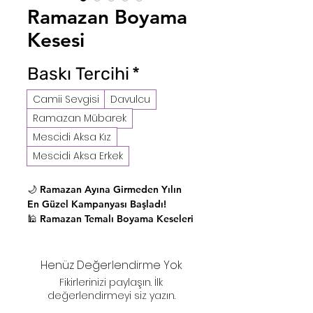
Ramazan Boyama
Kesesi
Baskı Tercihi
*
Camii Sevgisi
Davulcu
Ramazan Mübarek
Mescidi Aksa Kız
Mescidi Aksa Erkek
🌙 Ramazan Ayına Girmeden Yılın
En Güzel Kampanyası Başladı!
🕌 Ramazan Temalı Boyama Keseleri
şimdi çok büyük indirimle sizlerle!
12x14 %100 Pamuklu Kumaş.
Henüz Değerlendirme Yok
Keçeli Kalem ile Boyanabilir.
Fikirlerinizi paylaşın. İlk
değerlendirmeyi siz yazın.
🎨 Çocukların hem öğrenip hem