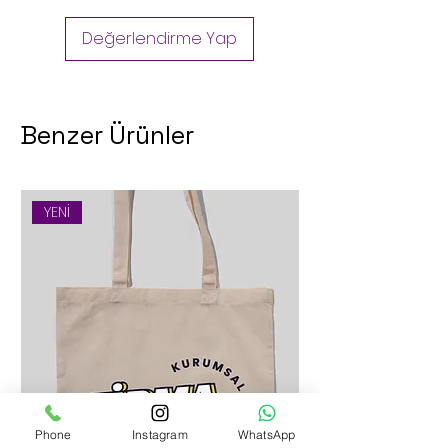
eğleneceği özel içerikler:
✨ Mescidi Aksa
Değerlendirme Yap
✨ Ramazan Davulcusu
✨ Ramazan Mübarek & Hilal
✨ Ailem ve Camii Şerif Sevgisi
…ve daha fazlası 🌟
Benzer Ürünler
🎁 Hem öğrencilerinize hem de
Bayramda kapınızı çalan çocuklara
çok güzel bir hediye!
YENİ
💛 Bir çocuk da siz sevindirin!
🛍️ Stoklar sınırlı! Kaçırmayın!
Phone
Instagram
WhatsApp